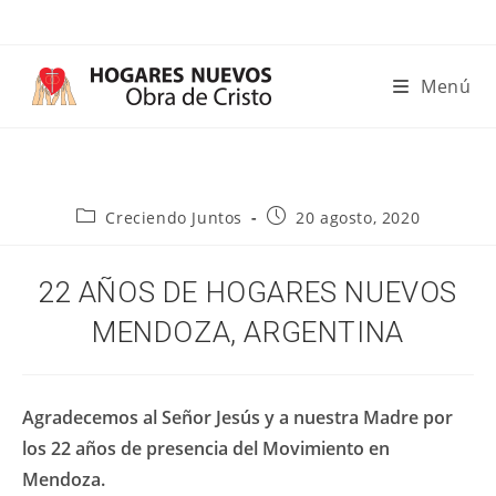
Ir
al
contenido
Menú
Categoría
Publicación
Creciendo Juntos
20 agosto, 2020
de
de
la
la
entrada:
entrada:
22 AÑOS DE HOGARES NUEVOS
MENDOZA, ARGENTINA
Agradecemos al Señor Jesús y a nuestra Madre por
los 22 años de presencia del Movimiento en
Mendoza.