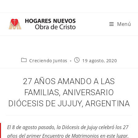
Ir
al
contenido
Menú
Categoría
Publicación
Creciendo Juntos
19 agosto, 2020
de
de
la
la
entrada:
entrada:
27 AÑOS AMANDO A LAS
FAMILIAS, ANIVERSARIO
DIÓCESIS DE JUJUY, ARGENTINA
El 8 de agosto pasado, la Diócesis de Jujuy celebró los 27
años del primer Encuentro de Matrimonios en este lugar.