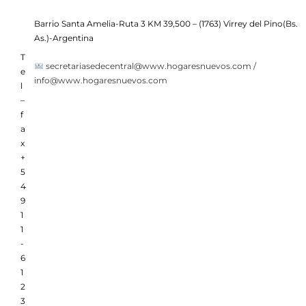
Barrio Santa Amelia-Ruta 3 KM 39,500 – (1763) Virrey del Pino(Bs.
As.)-Argentina
T
secretariasedecentral@www.hogaresnuevos.com /
e
info@www.hogaresnuevos.com
l
–
f
a
x
+
5
4
9
1
1
-
6
1
2
3