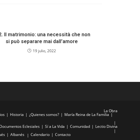
2. Il matrimonio: una necessità che non
si può separare mai dall’amore
19 julio, 2022
La Obra
ios
Historia
¿Quienes somos?
María Reina de La Familia
Documentos Eclesiales
Sí a La Vida
Comunidad
Lectio Divina
ués
Albanés
Calendario
Contacto