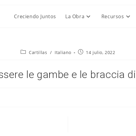
Creciendo Juntos
La Obra
Recursos
Categoría
Publicación
Cartillas
/
Italiano
14 julio, 2022
de
de
la
la
entrada:
entrada:
ssere le gambe e le braccia di