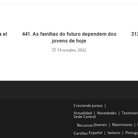
a el
441. As famílias do futuro dependem dos
31
jovens de hoje
19 octubre, 2022
Creciendo Juntos
Actualidad
Novedades
Testimon
Sede Central
Jóvenes
Matrimonio
Recursos
Español
Italiano
Portug
Cartillas