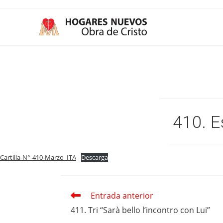
Ir
al
contenido
410. E
Cartilla-N°-410-Marzo_ITA
Descarga
Entrada anterior
Leer
más
411. Tri “Sarà bello l’incontro con Lui”
artículos