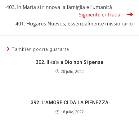
más
403. In Maria si rinnova la famiglia e l’umanità
artículos
Siguiente entrada
401. Hogares Nuevos, essenzialmente missionario
También podría gustarte
302. Il «sì» a Dio non Si pensa
20 julio, 2022
392. L’AMORE CI DÀ LA PIENEZZA
16 julio, 2022