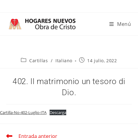
Ir
al
contenido
Menú
Categoría
Publicación
Cartillas
/
Italiano
14 julio, 2022
de
de
la
la
entrada:
entrada:
402. Il matrimonio un tesoro di
Dio.
Cartilla-No-402-Luglio-ITA
Descarga
Entrada anterior
Leer