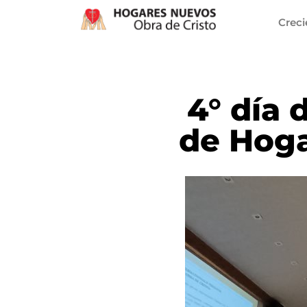
Crec
4° día 
de Hoga