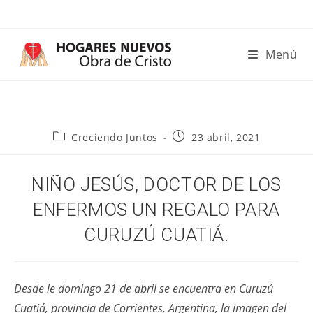
Ir
al
contenido
Menú
Categoría
Publicación
Creciendo Juntos
23 abril, 2021
de
de
la
la
entrada:
entrada:
NIÑO JESÚS, DOCTOR DE LOS
ENFERMOS UN REGALO PARA
CURUZÚ CUATIÁ.
Desde le domingo 21 de abril se encuentra en Curuzú
Cuatiá, provincia de Corrientes, Argentina, la imagen del