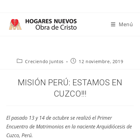
Ir
al
contenido
Menú
Categoría
Publicación
Creciendo Juntos
12 noviembre, 2019
de
de
la
la
entrada:
entrada:
MISIÓN PERÚ: ESTAMOS EN
CUZCO!!!
El pasado 13 y 14 de octubre se realizó el Primer
Encuentro de Matrimonios en la naciente Arquidiócesis de
Cuzco, Perú.