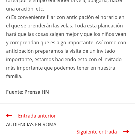
tarea por ejemplo encender la vela, apagarla, hacer
una oración, etc.
c) Es conveniente fijar con anticipación el horario en
el que se prenderán las velas. Toda esta planeación
hará que las cosas salgan mejor y que los niños vean
y comprendan que es algo importante. Así como con
anticipación preparamos la visita de un invitado
importante, estamos haciendo esto con el invitado
más importante que podemos tener en nuestra
familia.
Fuente:
Prensa HN
Entrada anterior
Leer
más
AUDIENCIAS EN ROMA
artículos
Siguiente entrada