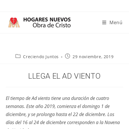
Ir
al
contenido
Menú
Categoría
Publicación
Creciendo Juntos
29 noviembre, 2019
de
de
la
la
entrada:
entrada:
LLEGA EL AD VIENTO
El tiempo de Ad viento tiene una duración de cuatro
semanas. Este año 2019, comienza el domingo 1 de
diciembre, y se prolonga hasta el 22 de diciembre. Los
días del 16 al 24 de diciembre corresponden a la Novena