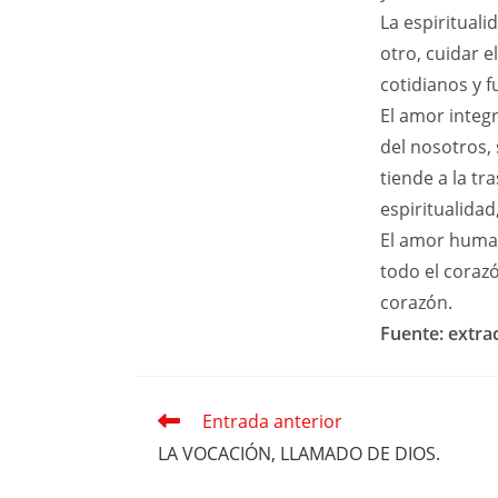
La espirituali
otro, cuidar e
cotidianos y f
El amor integr
del nosotros, 
tiende a la tr
espiritualidad
El amor human
todo el corazó
corazón.
Fuente: extrac
Entrada anterior
Leer
más
LA VOCACIÓN, LLAMADO DE DIOS.
artículos