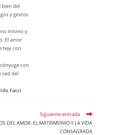
 bien del
ogos y gestos
e uno mismo y
o. El amor
e teje con
l cónyuge con
a sed del
ardo Facci
Siguiente entrada
S DEL AMOR: EL MATRIMONIO Y LA VIDA
CONSAGRADA