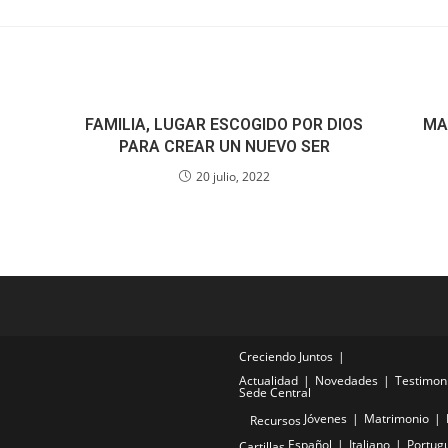
FAMILIA, LUGAR ESCOGIDO POR DIOS
MA
PARA CREAR UN NUEVO SER
20 julio, 2022
Creciendo Juntos
Actualidad
Novedades
Testimon
Sede Central
Jóvenes
Matrimonio
Recursos
Español
Italiano
Portug
Cartillas