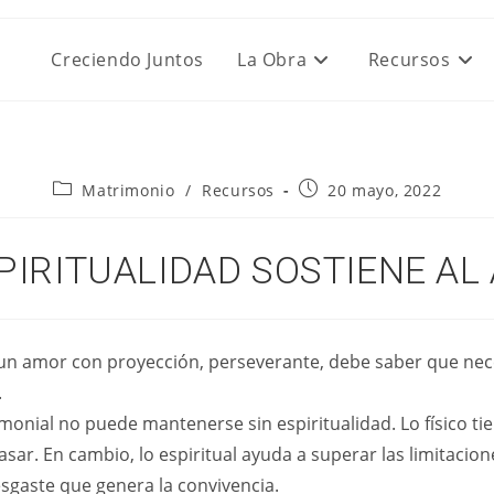
Creciendo Juntos
La Obra
Recursos
Categoría
Publicación
Matrimonio
/
Recursos
20 mayo, 2022
de
de
la
la
entrada:
entrada:
PIRITUALIDAD SOSTIENE A
un amor con proyección, perseverante, debe saber que nec
.
monial no puede mantenerse sin espiritualidad. Lo físico ti
asar. En cambio, lo espiritual ayuda a superar las limitacio
esgaste que genera la convivencia.