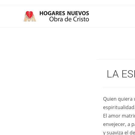
Ir
al
contenido
LA ES
Quien quiera 
espiritualidad
El amor matri
envejecer, a p
y suaviza el d