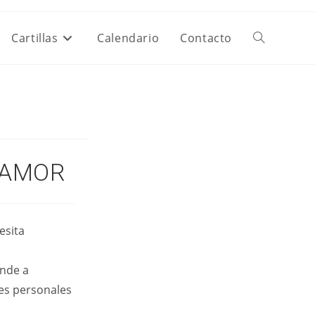
Cartillas
Calendario
Contacto
Alternar
Búsqueda
De
L AMOR
La
esita
Web
ende a
nes personales