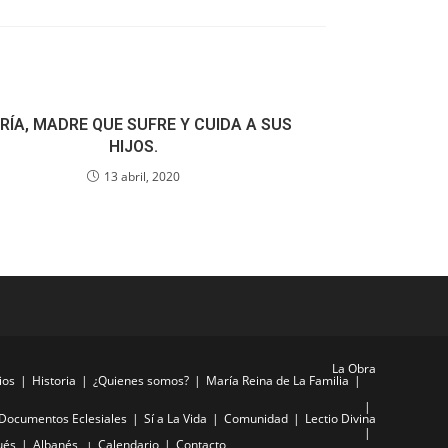
RÍA, MADRE QUE SUFRE Y CUIDA A SUS
HIJOS.
13 abril, 2020
La Obra
ios
Historia
¿Quienes somos?
María Reina de La Familia
Documentos Eclesiales
Sí a La Vida
Comunidad
Lectio Divina
ués
Albanés
Calendario
Contacto