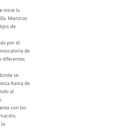
inicie la
lla. Mientras
ijos de
ás por el
onvocatoria de
 diferentes
 donde se
e esta Rama de
ndo al
s.
ente con los
imación,
 la