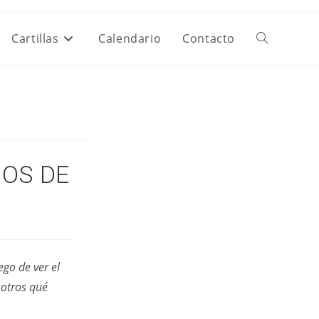
Cartillas
Calendario
Contacto
Alternar
Búsqueda
De
JOS DE
La
Web
go de ver el
sotros qué