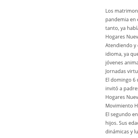
Los matrimoni
pandemia en e
tanto, ya hab
Hogares Nuev
Atendiendo y 
idioma, ya que
jóvenes anima
Jornadas virtu
El domingo 6 d
invitó a padre
Hogares Nuev
Movimiento Hij
El segundo en
hijos. Sus ed
dinámicas y lu