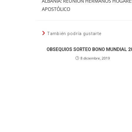
ALBANIA: REUNIÓN HERMANOS HOGARE
artículos
APOSTÓLICO
También podría gustarte
OBSEQUIOS SORTEO BONO MUNDIAL 2
8 diciembre, 2019