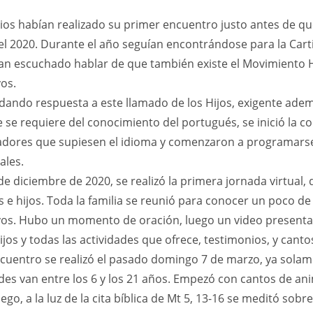
os habían realizado su primer encuentro justo antes de que 
l 2020. Durante el año seguían encontrándose para la Carti
ían escuchado hablar de que también existe el Movimiento H
os.
dando respuesta a este llamado de los Hijos, exigente adem
 se requiere del conocimiento del portugués, se inició la c
dores que supiesen el idioma y comenzaron a programarse
ales.
e diciembre de 2020, se realizó la primera jornada virtual,
s e hijos. Toda la familia se reunió para conocer un poco d
os. Hubo un momento de oración, luego un video presenta
os y todas las actividades que ofrece, testimonios, y canto
cuentro se realizó el pasado domingo 7 de marzo, ya solam
ades van entre los 6 y los 21 años. Empezó con cantos de an
ego, a la luz de la cita bíblica de Mt 5, 13-16 se meditó sobre