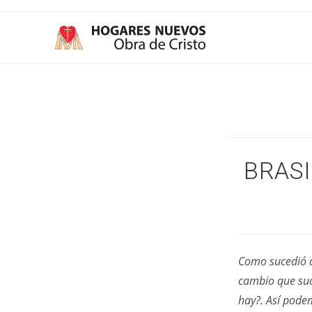
Ir
al
contenido
BRASI
Como sucedió a
cambio que suc
hay?. Así podem