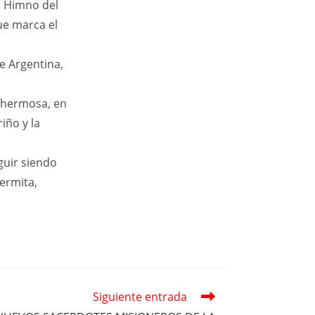
el Himno del
ue marca el
e Argentina,
n hermosa, en
iño y la
guir siendo
ermita,
Siguiente entrada