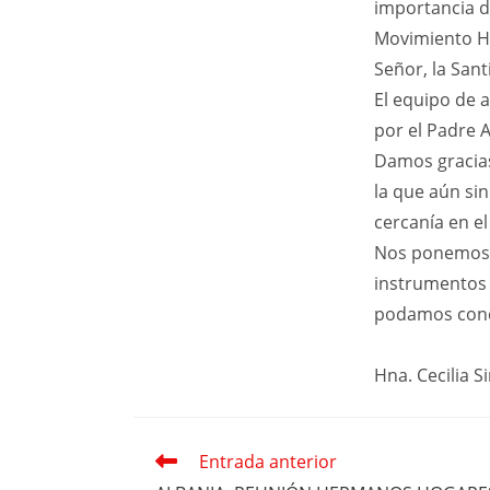
importancia de
Movimiento Hi
Señor, la Sant
El equipo de 
por el Padre A
Damos gracias
la que aún si
cercanía en e
Nos ponemos e
instrumentos 
podamos concr
Hna. Cecilia 
Entrada anterior
Leer
más