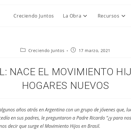
Creciendo Juntos
La Obra
Recursos
Categoría
Publicación
Creciendo Juntos
17 marzo, 2021
de
de
la
la
entrada:
entrada:
L: NACE EL MOVIMIENTO HI
HOGARES NUEVOS
lgunos años atrás en Argentina con un grupo de jóvenes que, lue
edía en sus padres, le preguntaron a Padre Ricardo “¿y para no
os decir que surge el Movimiento Hijos en Brasil.