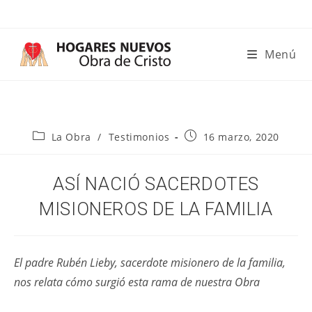
Ir
al
contenido
Menú
Categoría
Publicación
La Obra
/
Testimonios
16 marzo, 2020
de
de
la
la
entrada:
entrada:
ASÍ NACIÓ SACERDOTES
MISIONEROS DE LA FAMILIA
El padre Rubén Lieby, sacerdote misionero de la familia,
nos relata cómo surgió esta rama de nuestra Obra