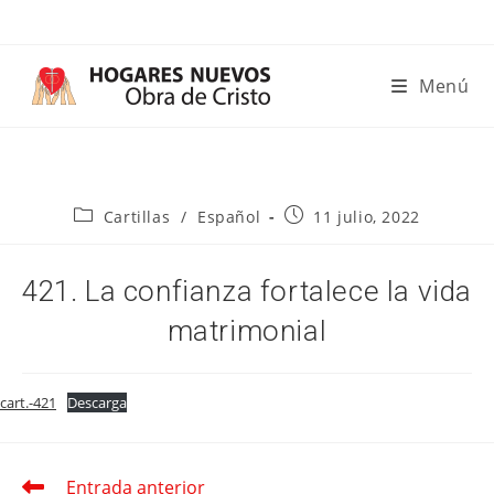
Ir
al
contenido
Menú
Categoría
Publicación
Cartillas
/
Español
11 julio, 2022
de
de
la
la
entrada:
entrada:
421. La confianza fortalece la vida
matrimonial
cart.-421
Descarga
Entrada anterior
Leer