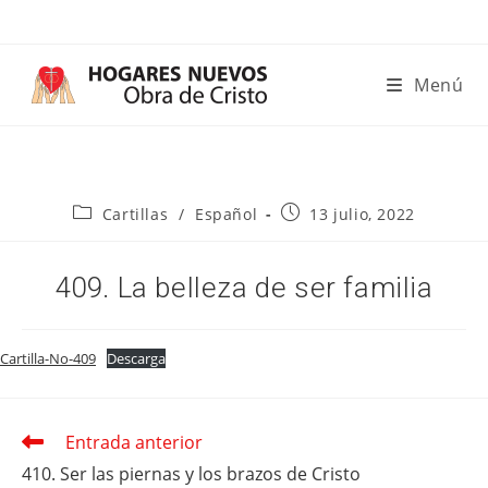
Ir
al
contenido
Menú
Categoría
Publicación
Cartillas
/
Español
13 julio, 2022
de
de
la
la
entrada:
entrada:
409. La belleza de ser familia
Cartilla-No-409
Descarga
Entrada anterior
Leer
más
410. Ser las piernas y los brazos de Cristo
artículos