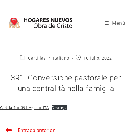
Ir
al
contenido
Menú
Categoría
Publicación
Cartillas
/
Italiano
16 julio, 2022
de
de
la
la
entrada:
entrada:
391. Conversione pastorale per
una centralità nella famiglia
Cartilla_No_391_Agosto_ITA
Descarga
Entrada anterior
Leer