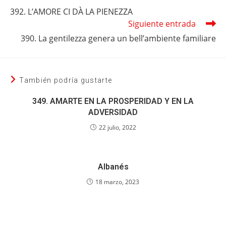
más
392. L’AMORE CI DÀ LA PIENEZZA
artículos
Siguiente entrada
390. La gentilezza genera un bell’ambiente familiare
También podría gustarte
349. AMARTE EN LA PROSPERIDAD Y EN LA
ADVERSIDAD
22 julio, 2022
Albanés
18 marzo, 2023