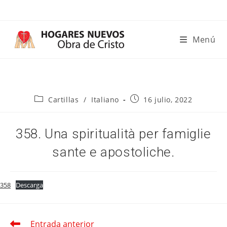
Ir
al
contenido
Menú
Categoría
Publicación
Cartillas
/
Italiano
16 julio, 2022
de
de
la
la
entrada:
entrada:
358. Una spiritualità per famiglie
sante e apostoliche.
358
Descarga
Entrada anterior
Leer