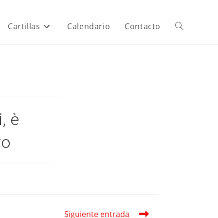
Cartillas
Calendario
Contacto
Alternar
Búsqueda
De
, è
La
ro
Web
Siguiente entrada