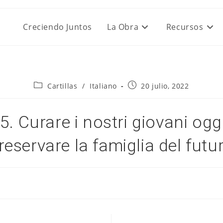
Creciendo Juntos
La Obra
Recursos
Categoría
Publicación
Cartillas
/
Italiano
20 julio, 2022
de
de
la
la
entrada:
entrada:
5. Curare i nostri giovani oggi
reservare la famiglia del futu