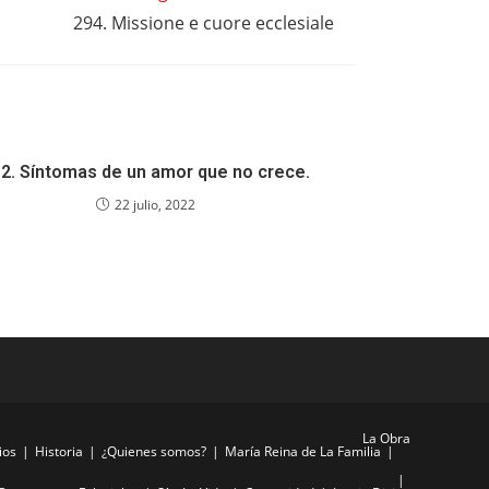
294. Missione e cuore ecclesiale
2. Síntomas de un amor que no crece.
22 julio, 2022
La Obra
ios
Historia
¿Quienes somos?
María Reina de La Familia