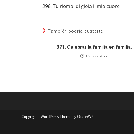
más
296. Tu riempi di gioia il mio cuore
artículos
También podría gustarte
371. Celebrar la familia en familia.
16 julio, 2022
Copyright - WordPress Theme by OceanWP