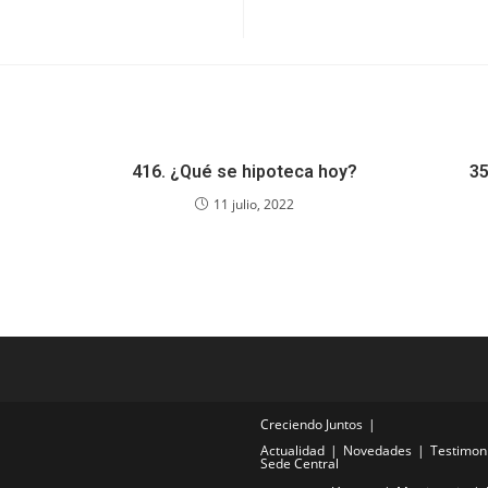
416. ¿Qué se hipoteca hoy?
35
11 julio, 2022
Creciendo Juntos
Actualidad
Novedades
Testimon
Sede Central