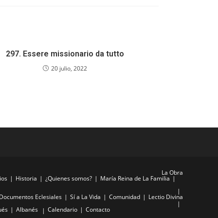
297. Essere missionario da tutto
20 julio, 2022
La Obra
ios
Historia
¿Quienes somos?
María Reina de La Familia
Documentos Eclesiales
Sí a La Vida
Comunidad
Lectio Divina
ués
Albanés
Calendario
Contacto