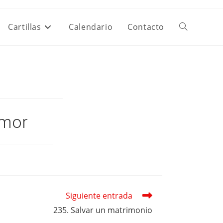
Cartillas
Calendario
Contacto
Alternar
Búsqueda
De
amor
La
Web
Siguiente entrada
235. Salvar un matrimonio