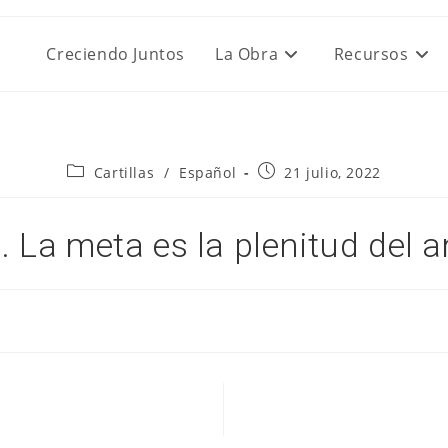
Creciendo Juntos
La Obra
Recursos
Categoría
Publicación
Cartillas
/
Español
21 julio, 2022
de
de
la
la
entrada:
entrada:
. La meta es la plenitud del 