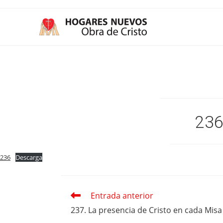
Ir
al
contenido
236
236
Descarga
Entrada anterior
Leer
más
237. La presencia de Cristo en cada Misa
artículos