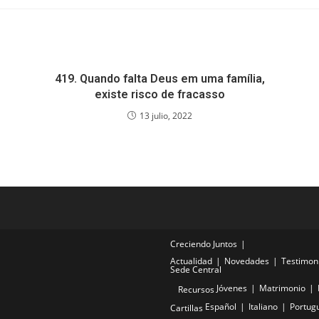
419. Quando falta Deus em uma família,
existe risco de fracasso
13 julio, 2022
Creciendo Juntos
Actualidad
Novedades
Testimon
Sede Central
Jóvenes
Matrimonio
Recursos
Español
Italiano
Portug
Cartillas