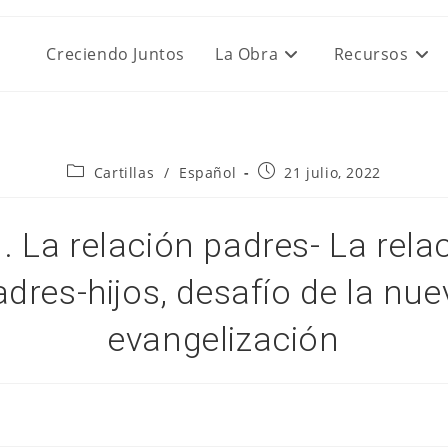
Creciendo Juntos
La Obra
Recursos
Categoría
Publicación
Cartillas
/
Español
21 julio, 2022
de
de
la
la
entrada:
entrada:
. La relación padres- La rela
adres-hijos, desafío de la nue
evangelización