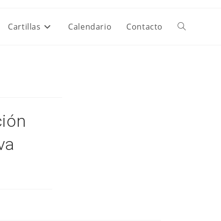
Cartillas
Calendario
Contacto
Alternar
Búsqueda
De
ción
La
va
Web