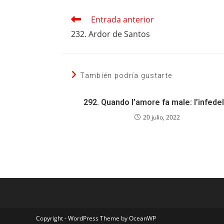
Entrada anterior
Leer
más
232. Ardor de Santos
artículos
También podría gustarte
292. Quando l’amore fa male: l’infedel
20 julio, 2022
Copyright - WordPress Theme by OceanWP